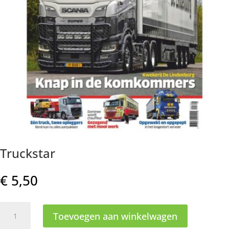
Truckstar
€
5,50
Truckstar
Toevoegen aan winkelwagen
aantal