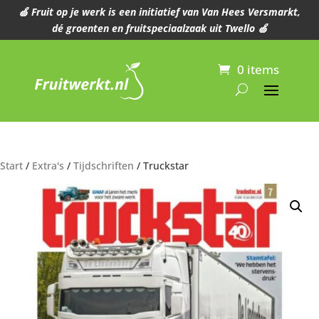
🍏 Fruit op je werk is een initiatief van Van Hees Versmarkt,
dé groenten en fruitspeciaalzaak uit Twello 🍏
0 items
Start
/
Extra's
/
Tijdschriften
/ Truckstar