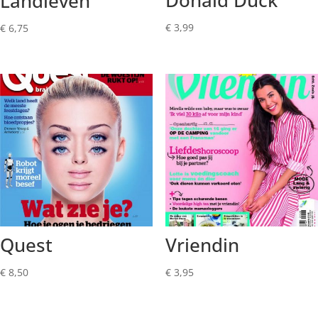
Landleven
€
3,99
€
6,75
Quest
Vriendin
€
8,50
€
3,95