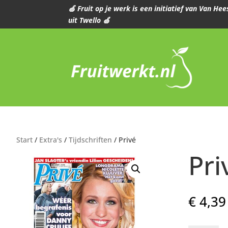
🍏 Fruit op je werk is een initiatief van Van H
uit Twello 🍏
Start
/
Extra's
/
Tijdschriften
/ Privé
Pri
€
4,39