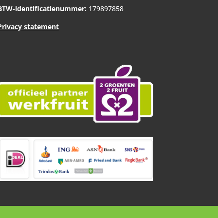
BTW-identificatienummer:
179897858
Privacy statement