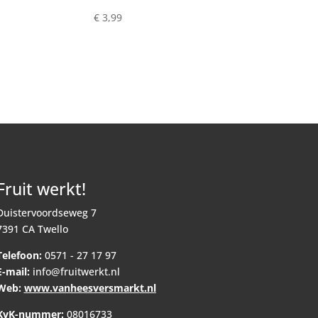
€
3,99
Fruit werkt!
Duistervoordseweg 7
7391 CA Twello
Telefoon:
0571 - 27 17 97
E-mail:
info@fruitwerkt.nl
Web:
www.vanheesversmarkt.nl
KvK-nummer:
08016733