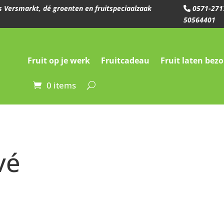
ees Versmarkt, dé groenten en fruitspeciaalzaak
0571-271
50564401
Fruit op je werk
Fruitcadeau
Fruit laten bez
0 items
vé