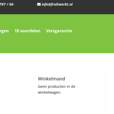
797
/
06-
info@fruitwerkt.nl
orgen
10 voordelen
Versgarantie
Winkelmand
Geen producten in de
winkelwagen.