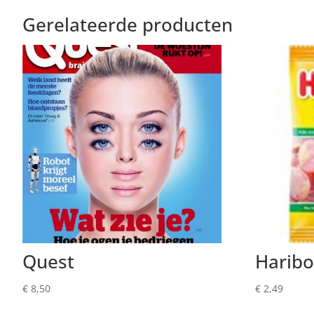
Gerelateerde producten
Quest
Haribo
€
8,50
€
2,49