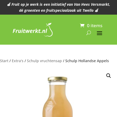
🍏 Fruit op je werk is een initiatief van Van Hees Versmarkt,
dé groenten en fruitspeciaalzaak uit Twello 🍏
0 items
Start
/
Extra's
/
Schulp vruchtensap
/ Schulp Hollandse Appels