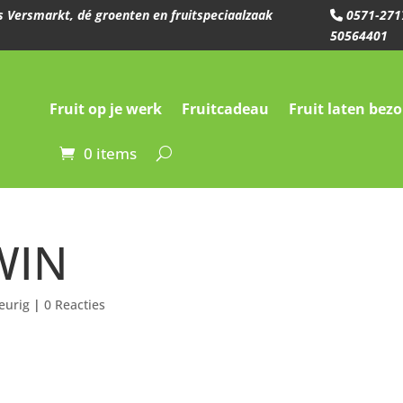
ees Versmarkt, dé groenten en fruitspeciaalzaak
0571-271
50564401
Fruit op je werk
Fruitcadeau
Fruit laten bez
0 items
 WIN
eurig
|
0 Reacties