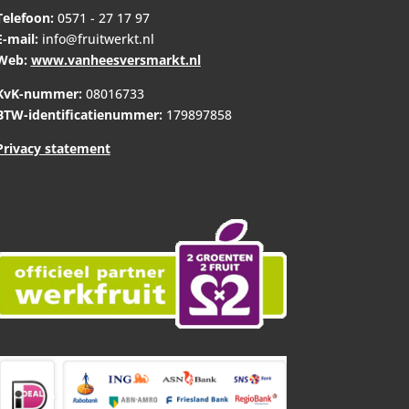
Telefoon:
0571 - 27 17 97
E-mail:
info@fruitwerkt.nl
Web:
www.vanheesversmarkt.nl
KvK-nummer:
08016733
BTW-identificatienummer:
179897858
Privacy statement