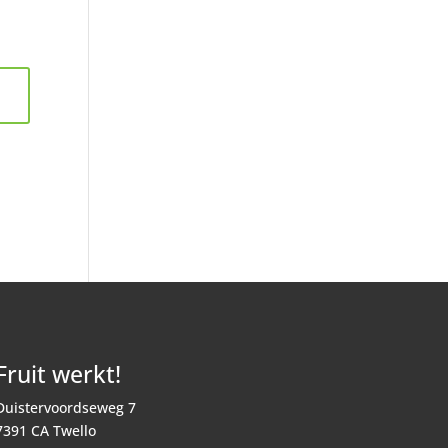
Fruit werkt!
Duistervoordseweg 7
7391 CA Twello