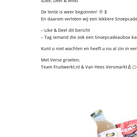
❗
❗
Like, Deel & WIN
🌞
🌷
De lente is weer begonnen!
En daarom verloten wij een lekkere Snoepcadeu
– Like & Deel dit bericht
– Tag iemand die ook een Snoepcadeaubox ka
Kunt u niet wachten en heeft u nu al zin in een
Met Verse groeten,
🍐

Team Fruitwerkt.nl & Van Hees Versmarkt