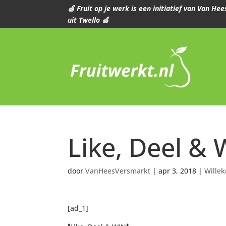
🍏 Fruit op je werk is een initiatief van Van H
uit Twello 🍏
Like, Deel &
door
VanHeesVersmarkt
|
apr 3, 2018
|
Willek
[ad_1]