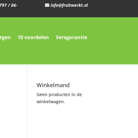
797
/
06-
info@fruitwerkt.nl
orgen
10 voordelen
Versgarantie
Winkelmand
Geen producten in de
winkelwagen.