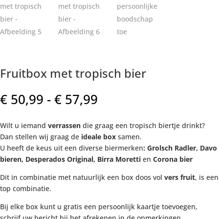
Fruitbox met tropisch bier
Prijsklasse:
€
50,99
-
€
57,99
€ 50,99
tot
Wilt u iemand
verrassen
die graag een tropisch biertje drinkt?
€ 57,99
Dan stellen wij graag de
ideale box
samen.
U heeft de keus uit een diverse biermerken
: Grolsch Radler, Davo
bieren, Desperados Original, Birra Moretti
en
Corona bier
Dit in combinatie met natuurlijk een box doos vol
vers fruit
, is een
top combinatie.
Bij elke box kunt u gratis een persoonlijk kaartje toevoegen,
schrijf uw bericht bij het afrekenen in de opmerkingen.