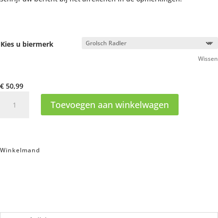
Kies u biermerk
Wissen
€
50,99
Fruitbox
Toevoegen aan winkelwagen
met
tropisch
bier
aantal
Winkelmand