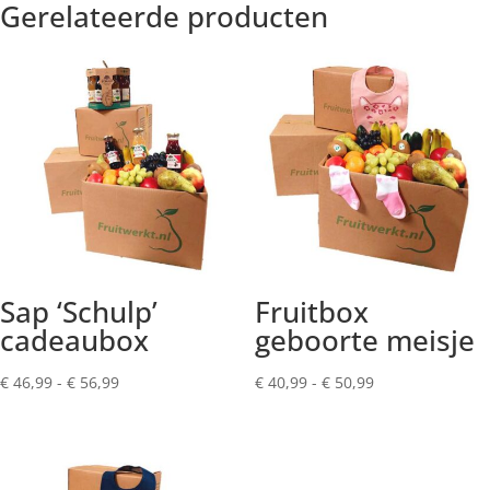
Gerelateerde producten
Sap ‘Schulp’
Fruitbox
cadeaubox
geboorte meisje
Prijsklasse:
Prijsklasse:
€
46,99
-
€
56,99
€
40,99
-
€
50,99
€ 46,99
€ 40,99
tot
tot
€ 56,99
€ 50,99