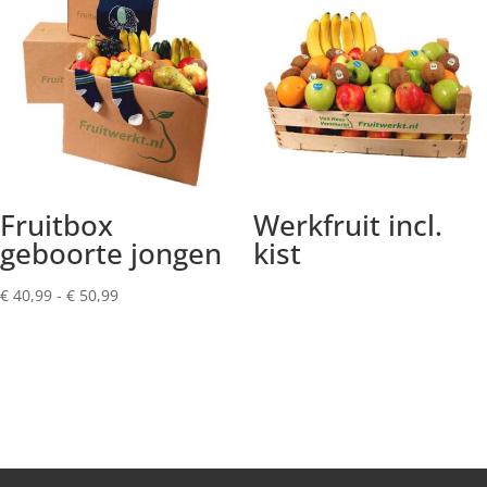
Fruitbox
Werkfruit incl.
geboorte jongen
kist
Prijsklasse:
€
40,99
-
€
50,99
€ 40,99
tot
€ 50,99