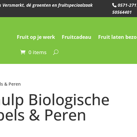
ees Versmarkt, dé groenten en fruitspeciaalzaak
0571-271
50564401
Fruit op je werk
Fruitcadeau
Fruit laten bez
0 items
ls & Peren
ulp Biologische
els & Peren