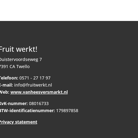
Fruit werkt!
Duistervoordseweg 7
7391 CA Twello
Telefoon:
0571 - 27 17 97
E-mail:
info@fruitwerkt.nl
Web:
www.vanheesversmarkt.nl
KvK-nummer:
08016733
BTW-identificatienummer:
179897858
Privacy statement