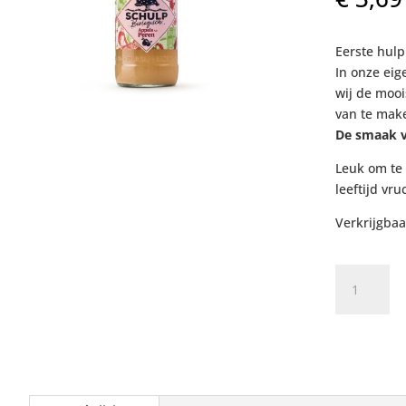
Eerste hul
In onze eig
wij de mooi
van te mak
De smaak v
Leuk om te
leeftijd vru
Verkrijgbaar
Schulp
Biologische
Appels
&
Peren
aantal