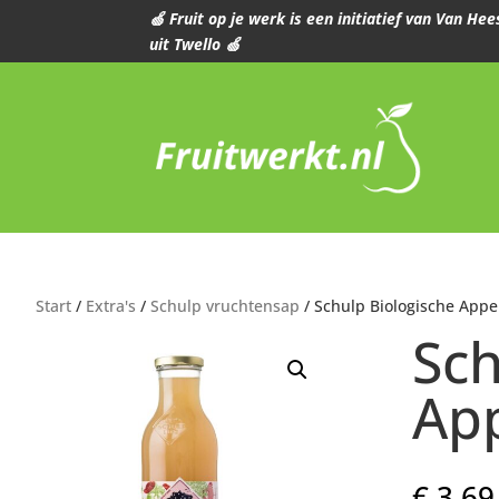
🍏 Fruit op je werk is een initiatief van Van H
uit Twello 🍏
Start
/
Extra's
/
Schulp vruchtensap
/ Schulp Biologische Appe
Sch
App
€
3,69