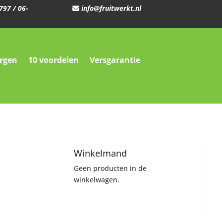
797
/
06-
info@fruitwerkt.nl
orgen
10 voordelen
Versgarantie
Winkelmand
Geen producten in de
winkelwagen.