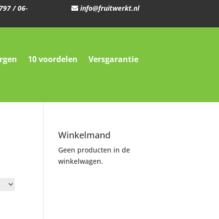
797
/
06-
info@fruitwerkt.nl
orgen
10 voordelen
Versgarantie
Winkelmand
Geen producten in de
winkelwagen.