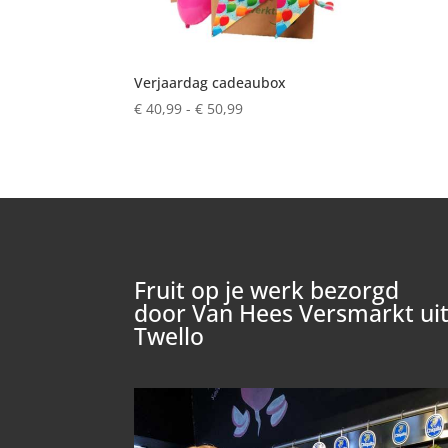
Verjaardag cadeaubox
Prijsklasse:
€
40,99
-
€
50,99
€ 40,99
tot
€ 50,99
Fruit op je werk bezorgd
door Van Hees Versmarkt ui
Twello