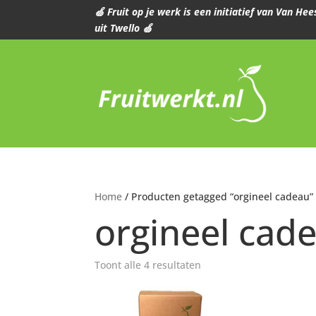
🍏 Fruit op je werk is een initiatief van Van H
uit Twello 🍏
Home
/ Producten getagged “orgineel cadeau”
orgineel cad
Toont alle 4 resultaten