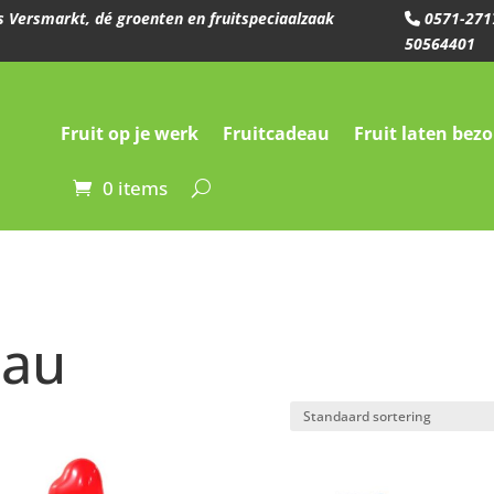
ees Versmarkt, dé groenten en fruitspeciaalzaak
0571-271
50564401
Fruit op je werk
Fruitcadeau
Fruit laten bez
0 items
eau