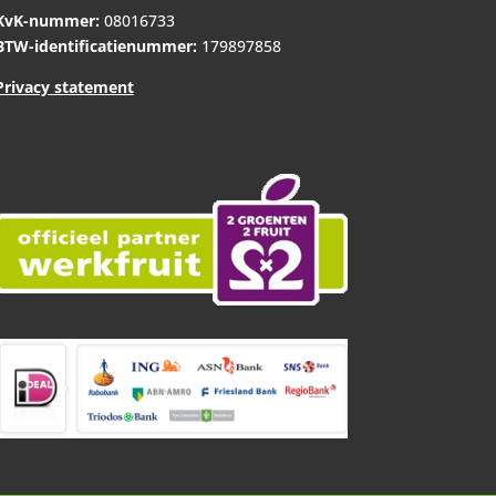
KvK-nummer:
08016733
BTW-identificatienummer:
179897858
Privacy statement