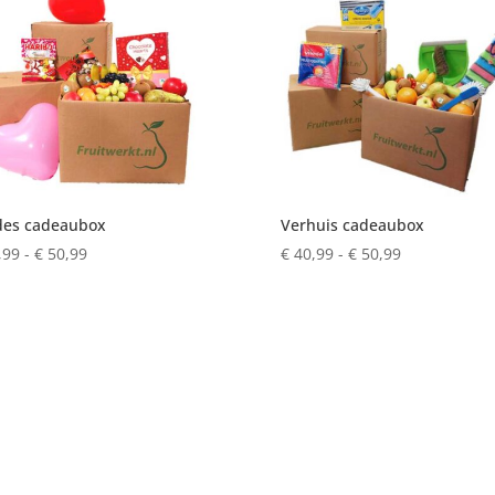
des cadeaubox
Verhuis cadeaubox
Prijsklasse:
Prijsklasse:
,99
-
€
50,99
€
40,99
-
€
50,99
€ 40,99
€ 40,99
tot
tot
€ 50,99
€ 50,99