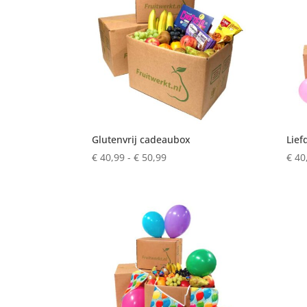
Glutenvrij cadeaubox
Lief
Prijsklasse:
€
40,99
-
€
50,99
€
40
€ 40,99
tot
€ 50,99