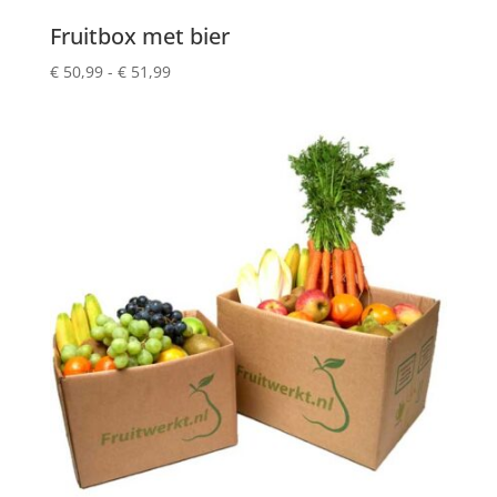
Fruitbox met bier
Prijsklasse:
€
50,99
-
€
51,99
€ 50,99
tot
€ 51,99